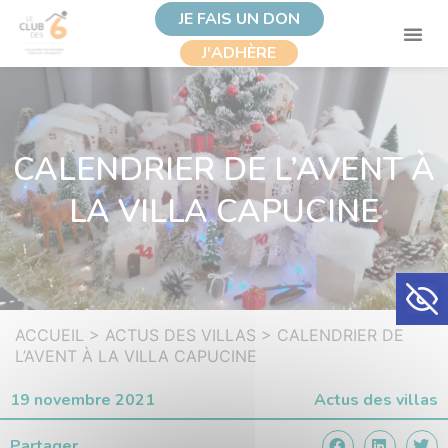
JE FAIS UN DON
J'ADHÈRE
CALENDRIER DE L’AVENT À
LA VILLA CAPUCINE
Ouvrir la
ACCUEIL
>
ACTUS DES VILLAS
>
CALENDRIER DE
L’AVENT À LA VILLA CAPUCINE
19 novembre 2021
Actus des villas
Partager