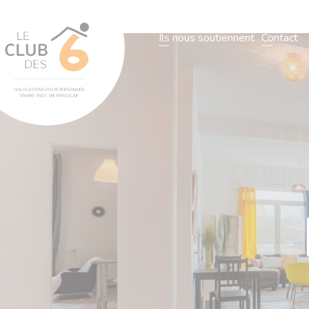
L’association
Notre organisatio
Ils nous soutiennent
Contact
L’association
Notre organisation
Nos villas
Actualités
N