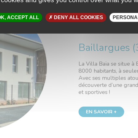
K, ACCEPT ALL
DENY ALL COOKIES
PERSONA
LA VILLA
Baillargues (
La Villa Baïa se situe 
8000 habitants, à seul
Avec ses multiples atout
découverte d’une grande
et sportives !
EN SAVOIR +