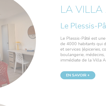
LA VILLA
Le Plessis-Pâ
Le Plessis-Pâté est un
de 4000 habitants qui 
et services (épiceries, c
boulangerie, médecins,
immédiate de la Villa A
EN SAVOIR +