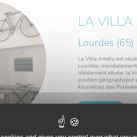
LA VILLA
Lourdes (65)
La Villa Amély est situé
Lourdes, mondialement 
Idéalement située, la V
position géographique 
kilomètres des Pyrénées
EN SAVOIR +
 cookies and gives you control over what you w