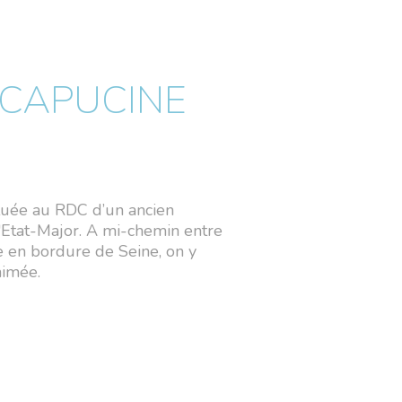
 CAPUCINE
ituée au RDC d’un ancien
l'Etat-Major. A mi-chemin entre
ée en bordure de Seine, on y
nimée.