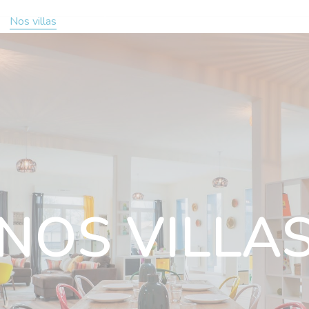
n
Nos villas
Actualités
Nous rejoindre
Nous soutenir
ous rejoindre
Nous soutenir
Ils nous soutiennent
Contact
NOS VILLA