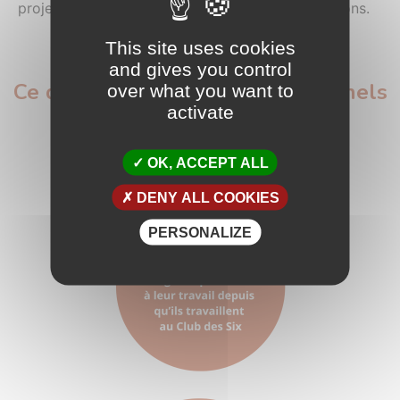
projets, apporter vos idées et parfois des solutions.
This site uses cookies
and gives you control
Ce qu’en pensent les professionnels
over what you want to
activate
:
OK, ACCEPT ALL
DENY ALL COOKIES
PERSONALIZE