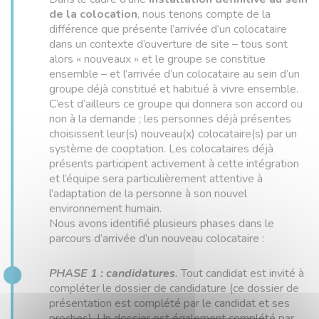
de la colocation
, nous tenons compte de la
différence que présente l’arrivée d’un colocataire
dans un contexte d’ouverture de site – tous sont
alors « nouveaux » et le groupe se constitue
ensemble – et l’arrivée d’un colocataire au sein d’un
groupe déjà constitué et habitué à vivre ensemble.
C’est d’ailleurs ce groupe qui donnera son accord ou
non à la demande ; les personnes déjà présentes
choisissent leur(s) nouveau(x) colocataire(s) par un
système de cooptation. Les colocataires déjà
présents participent activement à cette intégration
et l’équipe sera particulièrement attentive à
l’adaptation de la personne à son nouvel
environnement humain.
Nous avons identifié plusieurs phases dans le
parcours d’arrivée d’un nouveau colocataire :
PHASE 1 : candidatures
.
Tout candidat est invité à
compléter le dossier de candidature (ce dossier de
présentation est complété par le candidat et ses
proches). Un dossier est également complété par