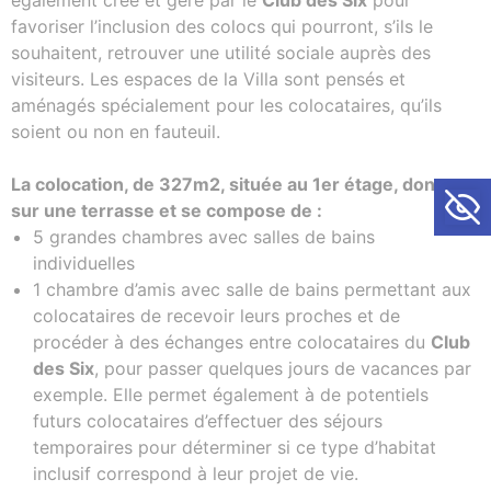
également créé et géré par le
Club des Six
pour
favoriser l’inclusion des colocs qui pourront, s’ils le
souhaitent, retrouver une utilité sociale auprès des
visiteurs. Les espaces de la Villa sont pensés et
aménagés spécialement pour les colocataires, qu’ils
soient ou non en fauteuil.
Ouvrir la
La colocation, de 327m2, située au 1er étage, donne
sur une terrasse et se compose de :
5 grandes chambres avec salles de bains
individuelles
1 chambre d’amis avec salle de bains permettant aux
colocataires de recevoir leurs proches et de
procéder à des échanges entre colocataires du
Club
des Six
, pour passer quelques jours de vacances par
exemple. Elle permet également à de potentiels
futurs colocataires d’effectuer des séjours
temporaires pour déterminer si ce type d’habitat
inclusif correspond à leur projet de vie.