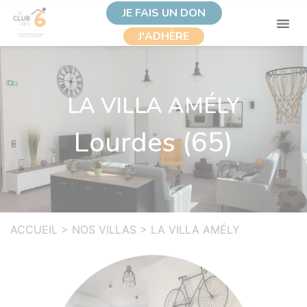
JE FAIS UN DON
J'ADHÈRE
LA VILLA AMÉLY
Lourdes (65)
ACCUEIL
>
NOS VILLAS
>
LA VILLA AMÉLY