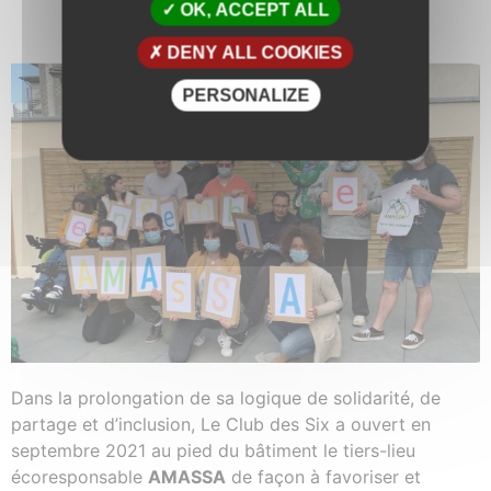
OK, ACCEPT ALL
DENY ALL COOKIES
PERSONALIZE
Dans la prolongation de sa logique de solidarité, de
partage et d’inclusion, Le Club des Six a ouvert en
septembre 2021 au pied du bâtiment le tiers-lieu
écoresponsable
AMASSA
de façon à favoriser et