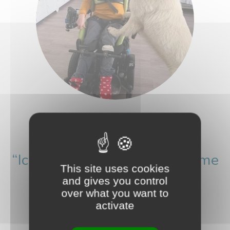
Cécile
Colocataire de la Villa Amély
“Ici, on s’occupe de moi et je me
This site uses cookies
sens chez moi.”
and gives you control
over what you want to
activate
VOIR LE TÉMOIGNAGE