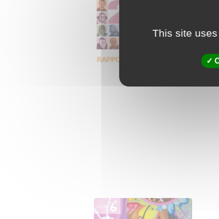
This site uses
O