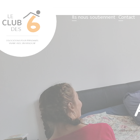
L’association
Notre organisatio
Ils nous soutiennent
Contact
L’association
Notre organisation
Nos villas
Actualités
N