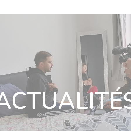
n
Nos villas
Actualités
Nous rejoindre
Nous soutenir
ous rejoindre
Nous soutenir
Ils nous soutiennent
Contact
ACTUALITÉ