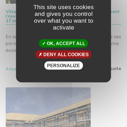
This site uses cookies
Villa Constance : plus que quelques semaines avant
and gives you control
l’ouverture !
over what you want to
17 juillet 2024
activate
En septembre prochain, la villa Constance ouvrira ses
portes après les travaux de rénovation de l'ancienne
OK, ACCEPT ALL
école !
DENY ALL COOKIES
PERSONALIZE
Lire la suite
Actus des villas