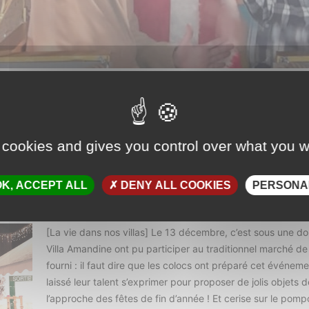
OËL DE LA VILLA AMANDINE
Actus des villas
Parta
 cookies and gives you control over what you w
aires de la Villa Amandine ont participé
 Saint-Augustin-sur-Mer.
K, ACCEPT ALL
DENY ALL COOKIES
PERSONA
[La vie dans nos villas] Le 13 décembre, c’est sous une do
Villa Amandine ont pu participer au traditionnel marché de N
fourni : il faut dire que les colocs ont préparé cet événe
laissé leur talent s’exprimer pour proposer de jolis objets
l’approche des fêtes de fin d’année ! Et cerise sur le po