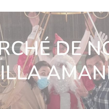
n
Nos villas
Actualités
Nous rejoindre
Nous soutenir
ous rejoindre
Nous soutenir
Ils nous soutiennent
Contact
RCHÉ DE N
VILLA AMAN