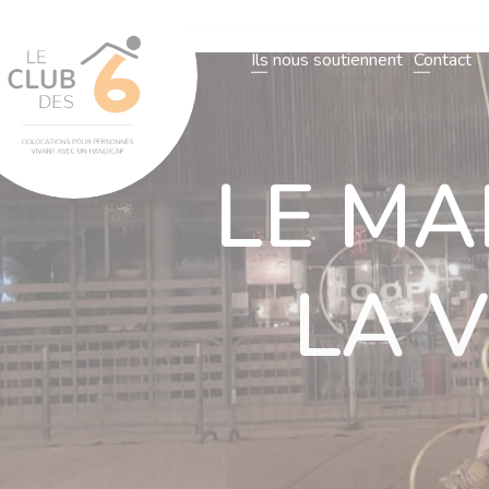
L’association
Notre organisatio
Ils nous soutiennent
Contact
L’association
Notre organisation
Nos villas
Actualités
N
LE MA
LA 