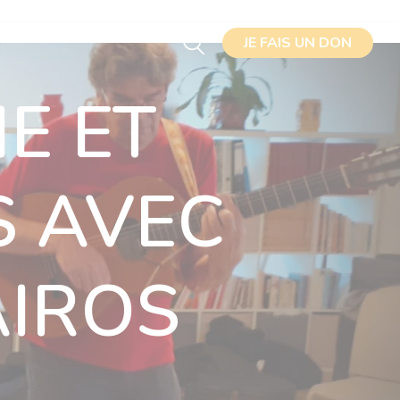
JE FAIS UN DON
JE FAIS UN DON
J'ADHÈRE
IE ET
S AVEC
AIROS