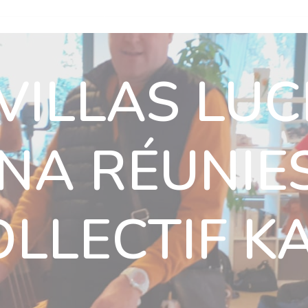
n
Nos villas
Actualités
Nous rejoindre
Nous soutenir
VILLAS LUC
ous rejoindre
Nous soutenir
Ils nous soutiennent
Contact
NA RÉUNIE
OLLECTIF K