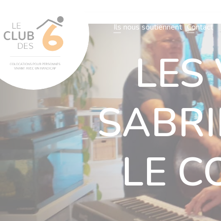
L’association
Notre organisatio
Ils nous soutiennent
Contact
LES 
L’association
Notre organisation
Nos villas
Actualités
N
SABRI
LE C