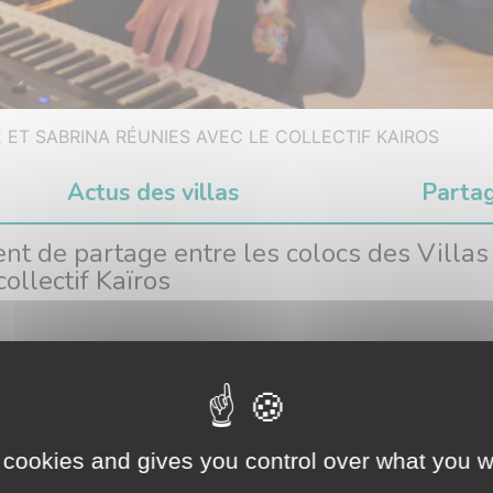
E ET SABRINA RÉUNIES AVEC LE COLLECTIF KAIROS
Actus des villas
Parta
t de partage entre les colocs des Villas
collectif Kaïros
[La vie dans nos colocs]
La Villa Sabrina recevait hier auto
et le collectif d’artistes d’habitats participatifs Kaïros. L’
de danser. Un beau moment de partage !
 cookies and gives you control over what you w