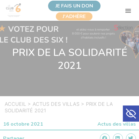
JE FAIS UN DON
J'ADHÈRE
PRIX DE LA SOLIDARITÉ
2021
ACCUEIL
>
ACTUS DES VILLAS
>
PRIX DE LA
Ouvrir la
SOLIDARITÉ 2021
16 octobre 2021
Actus des villas
Partager