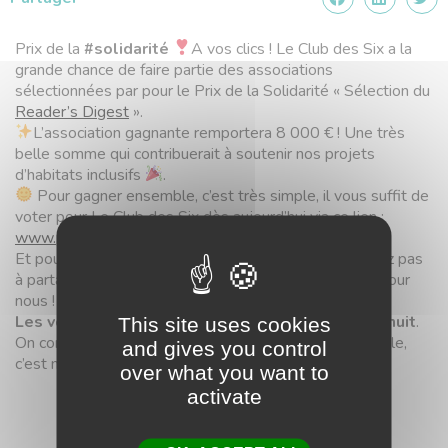
Prix de la
#solidarité
A vos clics ! Le Club des Six a la
grande chance de faire partie des associations
sélectionnées par pour le Prix de la Solidarité « Sélection du
Reader’s Digest
».
L’association gagnante remportera 8 000 € ! Une très
belle somme qui contribuerait à soutenir nos projets
d’habitats inclusifs
.
Pour gagner ensemble, c’est très simple, il vous suffit de
voter pour Le Club des Six dès aujourd’hui via ce lien :
www.prixdelasolidarite.fr/
Et pour nous donner un maximum de chances, n’hésitez pas
à partager ce post et inciter votre entourage à voter pour
nous !
Les votes sont ouverts jusqu’au 30 novembre minuit
.
This site uses cookies
On compte sur votre mobilisation, parce que « ensemble,
and gives you control
c’est mieux »
over what you want to
activate