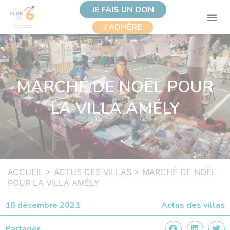
JE FAIS UN DON
J'ADHÈRE
MARCHÉ DE NOËL POUR
LA VILLA AMÉLY
ACCUEIL
>
ACTUS DES VILLAS
>
MARCHÉ DE NOËL
POUR LA VILLA AMÉLY
18 décembre 2021
Actus des villas
Partager