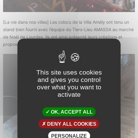
[La vie dans nos villas] Les colocs de la Villa Amély ont tenu un
stand bien fourni avec l’équipe du Tiers-Lieu AMASSA au marché
de Noël de Lourdes. Ils ont ainsi présenté leurs créations et
proposé une vente de gâteaux et infusions de Noël.
This site uses cookies
and gives you control
over what you want to
activate
OK, ACCEPT ALL
DENY ALL COOKIES
PERSONALIZE