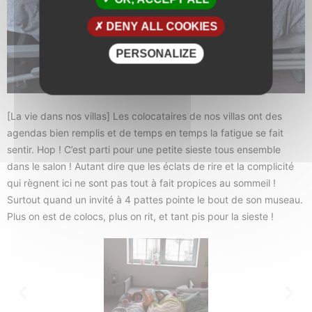
DENY ALL COOKIES
PERSONALIZE
[La vie dans nos villas] Les colocataires de nos villas ont des
agendas bien remplis et de temps en temps la fatigue se fait
sentir. Hop ! C’est parti pour une petite sieste tous ensemble
dans le salon ! Autant dire que les éclats de rire et la complicité
qui règnent ici ne sont pas tout à fait propices au sommeil !
Surtout quand un invité à 4 pattes pointe le bout de son museau.
Plus on est de colocs, plus on rit, et tant pis pour la sieste !