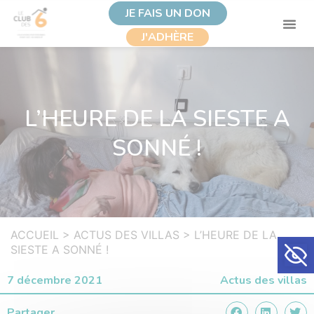
JE FAIS UN DON
J'ADHÈRE
L’HEURE DE LA SIESTE A
SONNÉ !
ACCUEIL
>
ACTUS DES VILLAS
>
L’HEURE DE LA
Ouvrir la
SIESTE A SONNÉ !
7 décembre 2021
Actus des villas
Partager