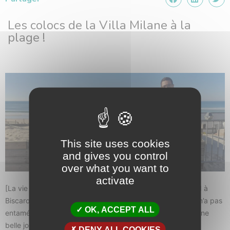
Les colocs de la Villa Milane à la
plage !
This site uses cookies
and gives you control
over what you want to
activate
[La vie dans nos villas] Petite virée à la plage ce week-end à
Biscarosse pour profiter du beau temps ! Le petit air frais n’a pas
OK, ACCEPT ALL
entamé la bonne humeur des colocs qui ont pu profiter d’une
belle journée ensoleillée sur la côte landaise…
DENY ALL COOKIES