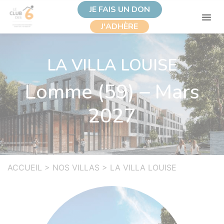
JE FAIS UN DON
J'ADHÈRE
LA VILLA LOUISE
Lomme (59) – Mars
2027
ACCUEIL
>
NOS VILLAS
>
LA VILLA LOUISE