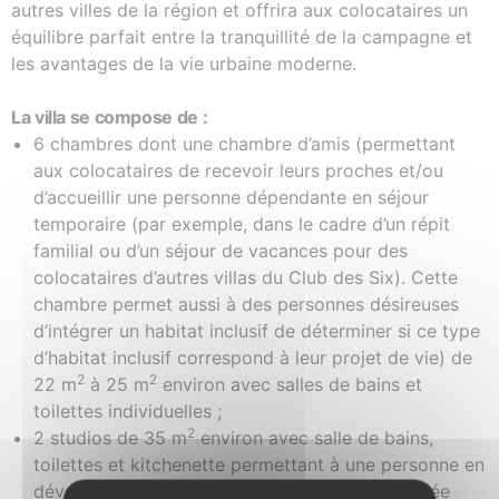
autres villes de la région et offrira aux colocataires un
équilibre parfait entre la tranquillité de la campagne et
les avantages de la vie urbaine moderne.
La villa se compose de :
6 chambres dont une chambre d’amis (permettant
aux colocataires de recevoir leurs proches et/ou
d’accueillir une personne dépendante en séjour
temporaire (par exemple, dans le cadre d’un répit
familial ou d’un séjour de vacances pour des
colocataires d’autres villas du Club des Six). Cette
chambre permet aussi à des personnes désireuses
d’intégrer un habitat inclusif de déterminer si ce type
d’habitat inclusif correspond à leur projet de vie) de
2
2
22 m
à 25 m
environ avec salles de bains et
toilettes individuelles ;
2
2 studios de 35 m
environ avec salle de bains,
toilettes et kitchenette permettant à une personne en
développement d’autonomie d’être accompagnée