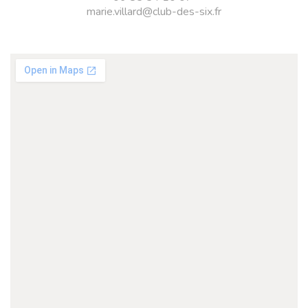
marie.villard@club-des-six.fr