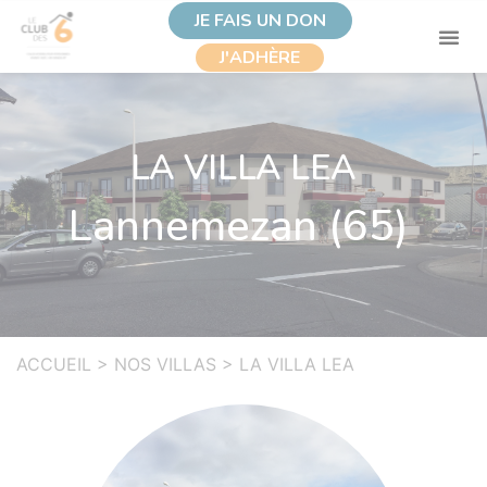
JE FAIS UN DON
J'ADHÈRE
LA VILLA LEA
Lannemezan (65)
ACCUEIL
>
NOS VILLAS
>
LA VILLA LEA