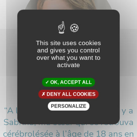
This site uses cookies
and gives you control
over what you want to
activate
OK, ACCEPT ALL
MAÏLYS CANTZLER
DENY ALL COOKIES
Fondatrice du Club des Six
PERSONALIZE
“A l’origine du Club des Six, il y a
Sabrina, ma sœur qui se retrouva
cérébrolésée à l’âge de 18 ans en