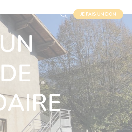
JE FAIS UN DON
JE FAIS UN DON
J'ADHÈRE
 UN
DE
DAIRE