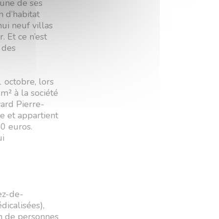
’une de ses
 d’habitat
hui neuf villas
. Et ce n’est
 des
 octobre, lors
m² à la société
vard Pierre-
e et appartient
0 euros.
ui
ez-de-
icalisées),
n de personnes