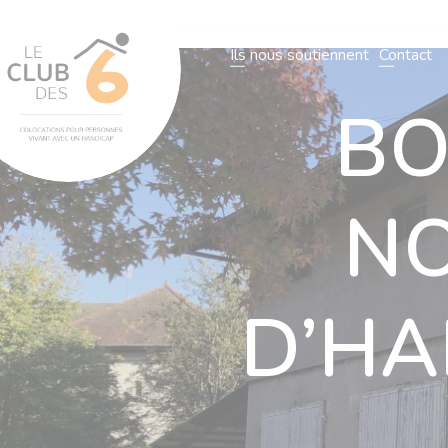
L’association
Notre organisatio
Ils nous soutiennent
Contact
BO
L’association
Notre organisation
Nos villas
Actualités
N
N
D’HA