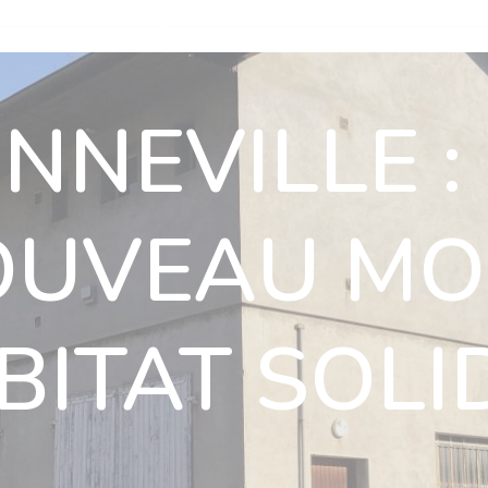
n
Nos villas
Actualités
Nous rejoindre
Nous soutenir
NNEVILLE :
ous rejoindre
Nous soutenir
Ils nous soutiennent
Contact
OUVEAU MO
BITAT SOLI