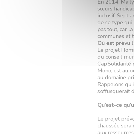
En 2014, Maïly
sœurs handicap
inclusif. Sept 
de ce type qui 
pas tout, car 
communes et tr
Où est prévu l
Le projet Homn
du conseil muni
Cap’Solidarité
Mono, est aujou
au domaine pri
Rappelons qu’il
s’offusquerait 
Qu’est-ce qu’u
Le projet prév
chaussée sera 
aux ressources