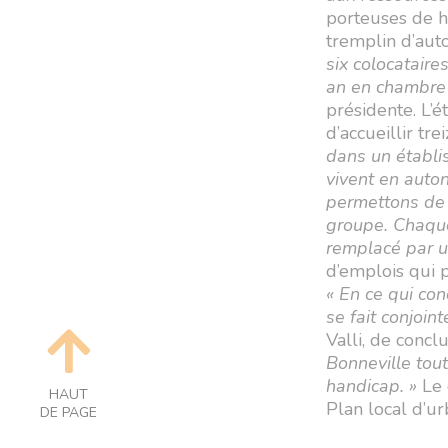
porteuses de 
tremplin d’au
six colocatair
an en chambre 
présidente. L’
d’accueillir tr
dans un établis
vivent en auton
permettons de c
groupe. Chaque 
remplacé par un 
d’emplois qui 
« En ce qui co
se fait conjoi
Valli, de concl
Bonneville tout
handicap. »
Le 
HAUT
Plan local d’u
DE PAGE