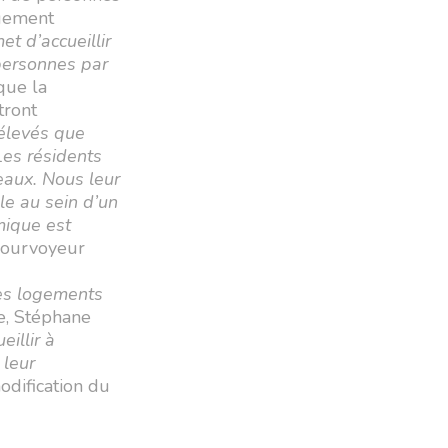
ogement
et d’accueillir
 personnes par
ique la
tront
 élevés que
 Les résidents
veaux. Nous leur
le au sein d’un
mique est
ourvoyeur
des logements
re, Stéphane
eillir à
 leur
odification du