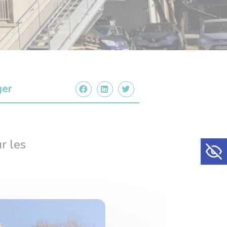
ger
Ouvrir la
r les