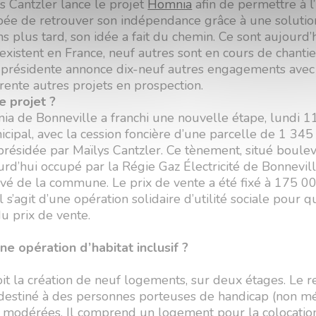
s Cantzler lance le projet
Homnia
afin de permettre à l
ée de retrouver son indépendance grâce à une solution
ans plus tard, son idée a fait du chemin. Ce sont aujourd’
existent en France, neuf autres sont en cours de chantier
la présidente annonce dix-neuf autres engagements avec
ente autres projets en prospection.
e projet ?
ia de Bonneville a franchi une nouvelle étape, lundi 11
cipal, avec la cession foncière d’une parcelle de 1 345 
 présidée par Maïlys Cantzler. Ce tènement, situé boule
rd’hui occupé par la Régie Gaz Électricité de Bonnevill
vé de la commune. Le prix de vente a été fixé à 175 00
 s’agit d’une opération solidaire d’utilité sociale pour q
du prix de vente.
ne opération d’habitat inclusif ?
oit la création de neuf logements, sur deux étages. Le r
destiné à des personnes porteuses de handicap (non méd
 modérées. Il comprend un logement pour la colocatio