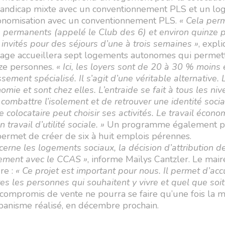
handicap mixte avec un conventionnement PLS et un l
tonomisation avec un conventionnement PLS.
« Cela perm
es permanents (appelé le Club des 6) et environ quinze
invités pour des séjours d’une à trois semaines »
, expl
étage accueillera sept logements autonomes qui permet
eize personnes.
« Ici, les loyers sont de 20 à 30 % moins
sement spécialisé. Il s’agit d’une véritable alternative.
omie et sont chez elles. L’entraide se fait à tous les ni
ombattre l’isolement et de retrouver une identité socia
colocataire peut choisir ses activités. Le travail écono
travail d’utilité sociale. »
Un programme également p
permet de créer de six à huit emplois pérennes.
ncerne les logements sociaux, la décision d’attribution 
ntement avec le CCAS »
, informe Maïlys Cantzler. Le mai
ure :
« Ce projet est important pour nous. Il permet d’accu
es les personnes qui souhaitent y vivre et quel que soit
compromis de vente ne pourra se faire qu’une fois la m
rbanisme réalisé, en décembre prochain.