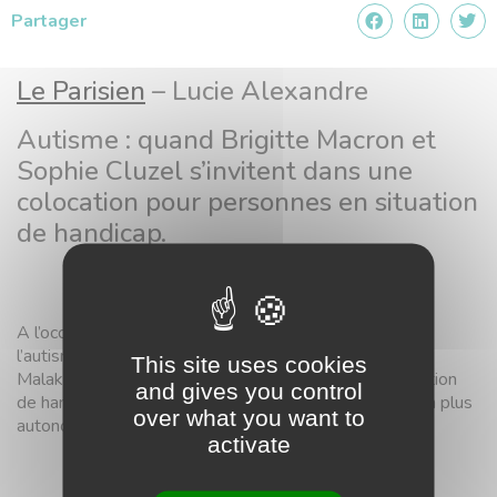
Partager
Le Parisien
– Lucie Alexandre
Autisme : quand Brigitte Macron et
Sophie Cluzel s’invitent dans une
colocation pour personnes en situation
de handicap.
A l’occasion de la journée mondiale de sensibilisation à
l’autisme, la Première dame était ce jeudi en visite à
This site uses cookies
Malakoff dans une colocation pour personnes en situation
and gives you control
de handicap. Objectif : leur permettre de vivre de façon plus
over what you want to
autonome (…)
activate