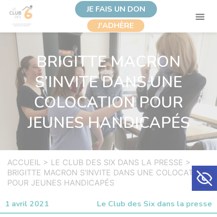
JE FAIS UN DON
J'ADHÈRE
BRIGITTE MACRON
S’INVITE DANS UNE
COLOCATION POUR
JEUNES HANDICAPÉS
ACCUEIL
>
LE CLUB DES SIX DANS LA PRESSE
>
Ouvrir la
BRIGITTE MACRON S’INVITE DANS UNE COLOCATION
POUR JEUNES HANDICAPÉS
1 avril 2021
Le Club des Six dans la presse