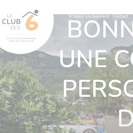
L’association
Notre organisatio
Ils nous soutiennent
Contact
BONNE
L’association
Notre organisation
Nos villas
Actualités
N
UNE C
PERS
D