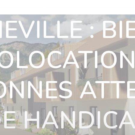
n
Nos villas
Actualités
Nous rejoindre
Nous soutenir
VILLE : B
ous rejoindre
Nous soutenir
Ils nous soutiennent
Contact
OLOCATIO
ONNES ATTE
E HANDIC