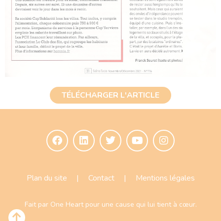
TÉLÉCHARGER L'ARTICLE
Plan du site
|
Contact
|
Mentions légales
Fait par
One Heart
pour une cause qui lui tient à cœur.