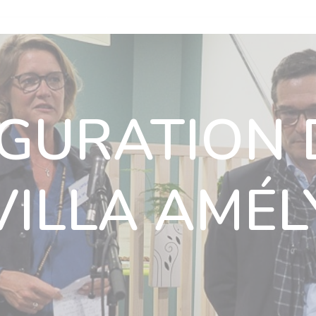
n
Nos villas
Actualités
Nous rejoindre
Nous soutenir
ous rejoindre
Nous soutenir
Ils nous soutiennent
Contact
GURATION 
VILLA AMÉL