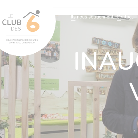
L’association
Notre organisatio
Ils nous soutiennent
Contact
L’association
Notre organisation
Nos villas
Actualités
N
INAU