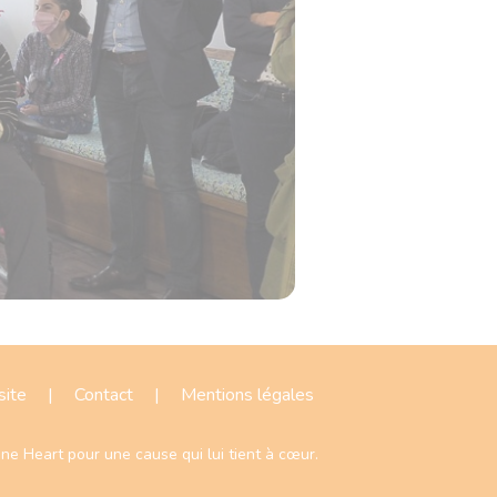
site
|
Contact
|
Mentions légales
ne Heart
pour une cause qui lui tient à cœur.