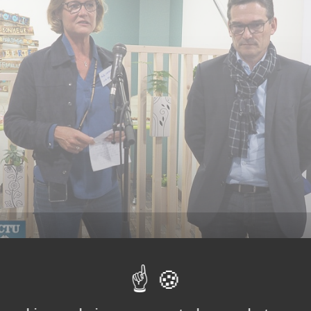
- Maïlys CANTZLER fondatrice du projet « Le Club des Six »