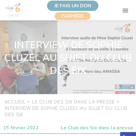
JE FAIS UN DON
J'ADHÈRE
INTERVIEW DE SOPHIE
CLUZEL AU SUJET DU CLUB
DES SIX
ACCUEIL
>
LE CLUB DES SIX DANS LA PRESSE
>
INTERVIEW DE SOPHIE CLUZEL AU SUJET DU CLUB
DES SIX
15 février 2022
Le Club des Six dans la presse
Ouvrir la