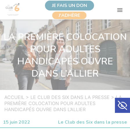
JE FAIS UN DON
J'ADHÈRE
LA PREMIÈRE COLOCATION
POUR ADULTES
HANDICAPÉS OUVRE
DANS L’ALLIER
ACCUEIL
>
LE CLUB DES SIX DANS LA PRESSE
>
LA
Ouvrir la
PREMIÈRE COLOCATION POUR ADULTES
HANDICAPÉS OUVRE DANS L’ALLIER
15 juin 2022
Le Club des Six dans la presse