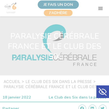
JE FAIS UN DON
J'ADHÈRE
PARALYSIE CÉRÉBRALE
FRANCE ET LE CLUB DES
SIX
ACCUEIL
>
LE CLUB DES SIX DANS LA PRESSE
>
Ouvrir la
PARALYSIE CÉRÉBRALE FRANCE ET LE CLUB DES SIX
18 janvier 2022
Le Club des Six dans la presse
Partager