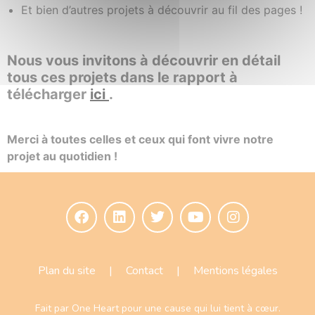
Et bien d’autres projets à découvrir au fil des pages !
Nous vous invitons à découvrir en détail
tous ces projets dans le rapport à
télécharger
ici
.
Merci à toutes celles et ceux qui font vivre notre
projet au quotidien !
Plan du site
|
Contact
|
Mentions légales
Fait par
One Heart
pour une cause qui lui tient à cœur.