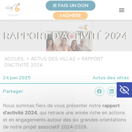
JE FAIS UN DON
J'ADHÈRE
RAPPORT D’ACTIVITÉ 2024
ACCUEIL
>
ACTUS DES VILLAS
>
RAPPORT
D’ACTIVITÉ 2024
24 juin 2025
Actus des villas
Ouvrir la
Partager
Nous sommes fiers de vous présenter notre
rapport
d’activité 2024
, qui retrace une année riche en actions
et en engagements autour des six grandes orientations
de notre projet associatif 2024-2028.