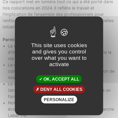
Ce rapport met en lumière tout ce qui a été porté dans
nos colocations en 2024. Il reflète le travail et
l’implication de l’ensemble des professionnels pour
renforcer le pouvoir d’agir des colocataires et les belles
initiatives portées par ces derniers.
Parmi les temps forts de l’année :
This site uses cookies
La mise en place des comités de proximité, afin
and gives you control
d’impliquer colocataires, familles et proches dans la
over what you want to
vie de l’association,
activate
Le déploiement de Casper, notre logiciel métier
conçu en interne et entièrement dédié à la gestion de
nos habitats inclusifs,
OK, ACCEPT ALL
Le déploiement du dispositif Envole-moi
DENY ALL COOKIES
(accompagnement et soutien des familles), sous un
format de pair-aidance,
PERSONALIZE
Notre accompagnement vers une transition
écologique au sein de nos habitats avec la démarche
Label Vie.