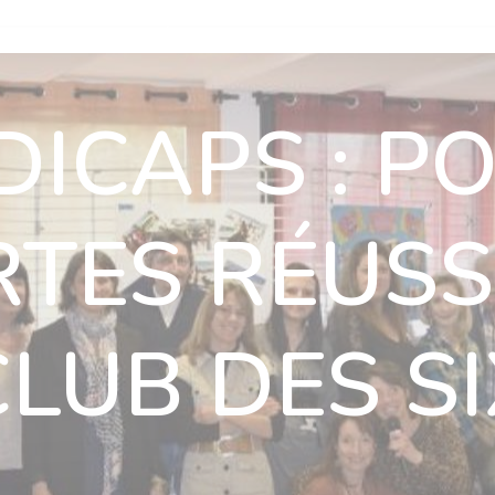
n
Nos villas
Actualités
Nous rejoindre
Nous soutenir
ICAPS : P
ous rejoindre
Nous soutenir
Ils nous soutiennent
Contact
TES RÉUSS
CLUB DES SI