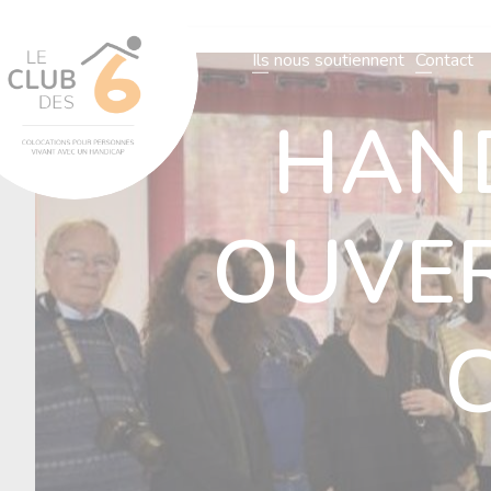
L’association
Notre organisatio
Ils nous soutiennent
Contact
HAND
L’association
Notre organisation
Nos villas
Actualités
N
OUVER