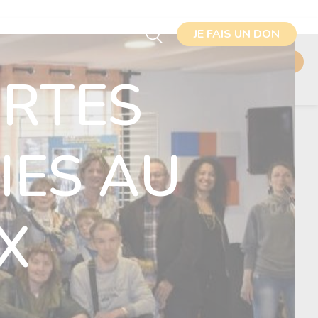
JE FAIS UN DON
JE FAIS UN DON
J'ADHÈRE
ORTES
IES AU
X