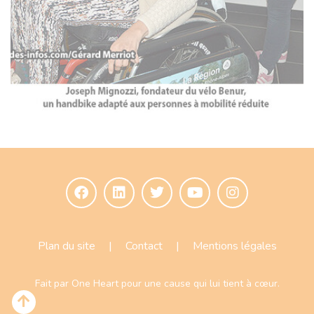
Plan du site
|
Contact
|
Mentions légales
Fait par
One Heart
pour une cause qui lui tient à cœur.