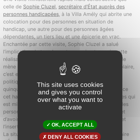
celle de
Sophie Cluzel
,
secrétaire d’État auprès des
personnes handicapées
, à la Villa Amély qui abrite une
colocation pour des personnes en situation de
handicap, une autre pour des personnes âgées
dépendantes, un tiers lieu et une épicerie en vrac.
Enchantée par cette visite, Sophie Cluzel a salué
l’implication de tous les acteurs qui ont permis cette
réalisation dans la droite ligne de la politique qu’elle
mène depuis des années : « Cet endroit est exemplaire,
c’est emblématique de la société inclusive et de la
politique que nous portons depuis le début du
This site uses cookies
quinquennat. Il y a Le club des Six qui a mis en place
and gives you control
cet habitat inclusif pour des personnes handicapées qui
over what you want to
est mixé avec un étage consacré à l’habitat pour des
activate
personnes âgées et ce tiers lieu Amassa qui permet
d’avoir un lien, reprendre les interactions sociales et
OK, ACCEPT ALL
l’insertion professionnelle. »
La situation du bâtiment a aussi conquis la secrétaire
DENY ALL COOKIES