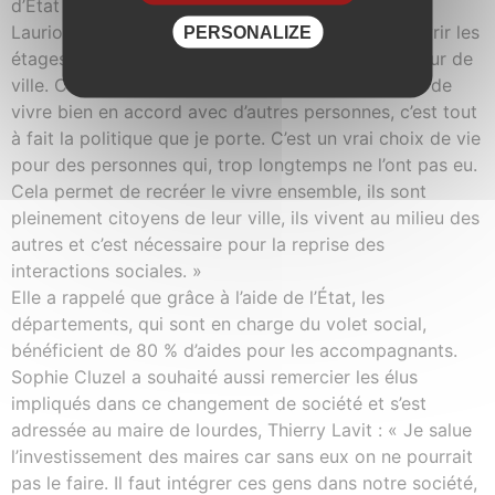
d’État lors de cette visite guidée par Marie-Noëlle
Laurioux, pour le Club des Six qui lui a fait découvrir les
PERSONALIZE
étages : « Cet endroit est exemplaire, situé en cœur de
ville. Cela transforme la vie des gens, cette façon de
vivre bien en accord avec d’autres personnes, c’est tout
à fait la politique que je porte. C’est un vrai choix de vie
pour des personnes qui, trop longtemps ne l’ont pas eu.
Cela permet de recréer le vivre ensemble, ils sont
pleinement citoyens de leur ville, ils vivent au milieu des
autres et c’est nécessaire pour la reprise des
interactions sociales. »
Elle a rappelé que grâce à l’aide de l’État, les
départements, qui sont en charge du volet social,
bénéficient de 80 % d’aides pour les accompagnants.
Sophie Cluzel a souhaité aussi remercier les élus
impliqués dans ce changement de société et s’est
adressée au maire de lourdes, Thierry Lavit : « Je salue
l’investissement des maires car sans eux on ne pourrait
pas le faire. Il faut intégrer ces gens dans notre société,