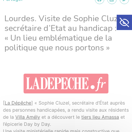
Ouvrir la
Lourdes. Visite de Sophie Cluzel,
secrétaire d’Etat au handicap :
« Un lieu emblématique de la
politique que nous portons »
[
La Dépêche
] « Sophie Cluzel, secrétaire d’État auprès
des personnes handicapées, a rendu visite aux résidents
de la
Villa Amély
et a découvert le
tiers lieu Amassa
et
l’épicerie Day by Day.
Une visite ministérielle rapide mais constructive que